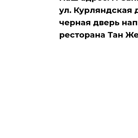
ул. Курляндская д
черная дверь на
ресторана Тан Же
нам, как подъеде
встретим.