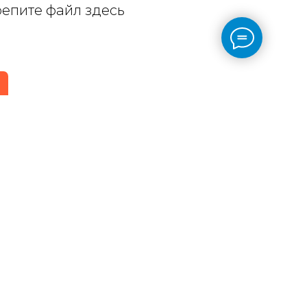
репите файл здесь
аете согласие на обработку
оглашаетесь c
политикой
сональных данных