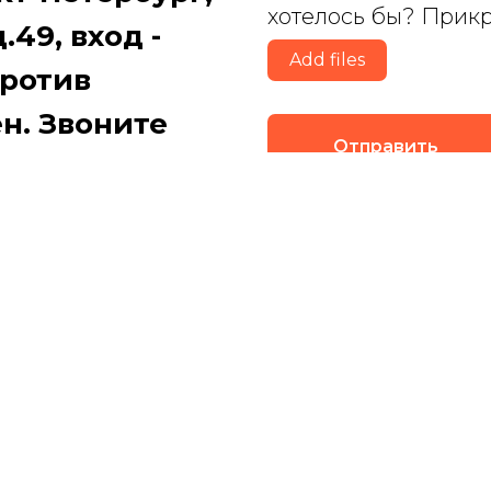
хотелось бы? Прик
.49, вход -
Add files
против
н. Звоните
Отправить
те и мы Вас
Нажимая на кнопку, вы д
персональных данных и с
конфиденциальности пер