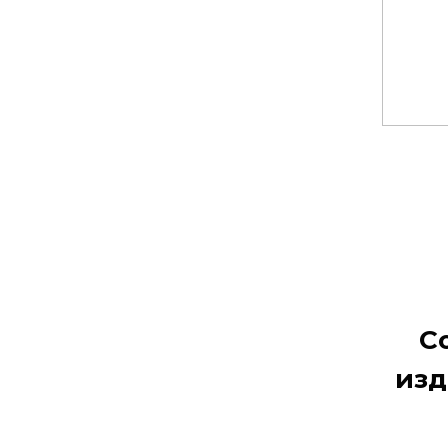
С
изд