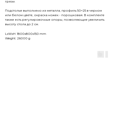
грязи.
Подстолье выполнено из металла, профиль 50×25 в черном
или белом цвете, окраска ножек - порошковая. В комплекте
также есть регулировочные опоры, позволяющие увеличить
высоту стола до 2 см.
LxWxH: 1800x800x150 mm
Weight: 26000 g