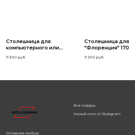
Столешница для
Столешница для с
компьютерного или
"Флоренция" 170x8
геймерского стола из
Амарант
11 300
руб.
11 200
руб.
сосны 180x70x2,8,
Палисандр
Все товары
Умный стол от Stologram
Оставляя любую