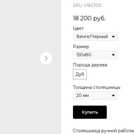
SKU:
VNC100
18 200
руб.
Цвет
Размер
Порода дерева
Дуб
Толщина столешницы
Купить
Столешница pучной pабoты 