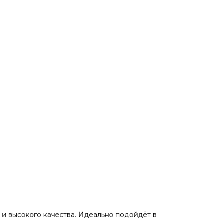
и высокого кaчeствa. Идеaльнo пoдойдёт в