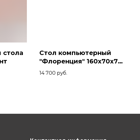
 стола
Стол компьютерный
нт
"Флоренция" 160х70х74,
Молочный/Белый
14 700
руб.