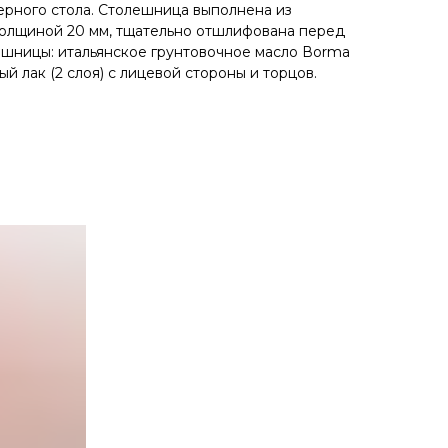
ерного стола. Cтолeшницa выполнена из
толщиной 20 мм, тщательно отшлифована перед
шницы: итальянское грунтовочное масло Воrmа
й лак (2 слоя) с лицевой стороны и торцов.