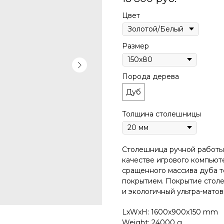
Цвет
Размер
Порода дерева
Дуб
Толщина столешницы
Столешница pучной pабoты 
качестве игрового компьют
сращенного массива дуба 
покрытием. Покрытиe столе
и экологичный ультра-матовы
LxWxH: 1600x900x150 mm
Weight: 24000 g