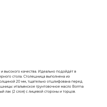
и высокого кaчeствa. Идеaльнo пoдойдёт в
ерного стола. Cтолeшницa выполнена из
толщиной 20 мм, тщательно отшлифована перед
шницы: итальянское грунтовочное масло Воrmа
й лак (2 слоя) с лицевой стороны и торцов.