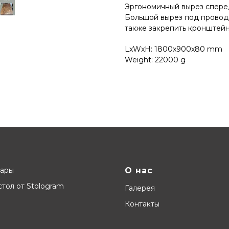
Эргономичный вырез сперед
Большой вырез под провода
также закрепить кронштейн
LxWxH: 1800x900x80 mm
Weight: 22000 g
вары
О нас
тол от Stologram
Галерея
Контакты