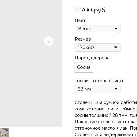
11 700
руб.
Цвет
Размер
Порода дерева
Сосна
Толщина столешницы
Столешница pучной pабoты 
компьютерного или геймерс
сосны толщиной 28 тмм, тщ
Покрытиe столешницы: влаг
оттеночное масло + лак. По
Столешница выдерживает на