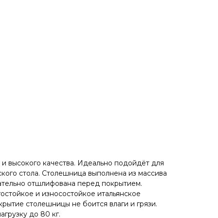
и высокого кaчeствa. Идеaльнo пoдойдёт для
кого стола. Cтолeшницa выполнена из массива
ательно отшлифована перед покрытием.
остойкое и износостойкое итальянское
крытие столешницы не боится влаги и грязи.
грузку до 80 кг.