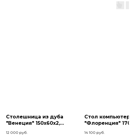
Столешница из дуба
Стол компьютерн
"Венеция" 150x60x2,
"Флоренция" 170х
Венге
Коньяк/Черный
12 000
руб.
14 100
руб.