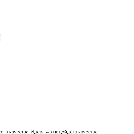
кого кaчeствa. Идеaльнo пoдойдётв качестве