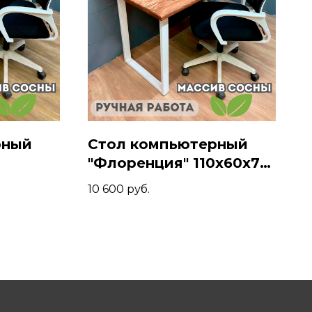
рный
Стол компьютерный
"Флоренция" 110х60х74,
сандр/
Коньяк/Белый
10 600
руб.