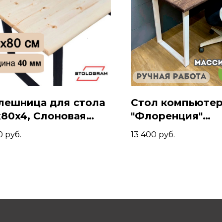
лешница для стола
Стол компьюте
x80x4, Слоновая
"Флоренция"
ть
140x70x74, Пали
0
руб.
13 400
руб.
Белый