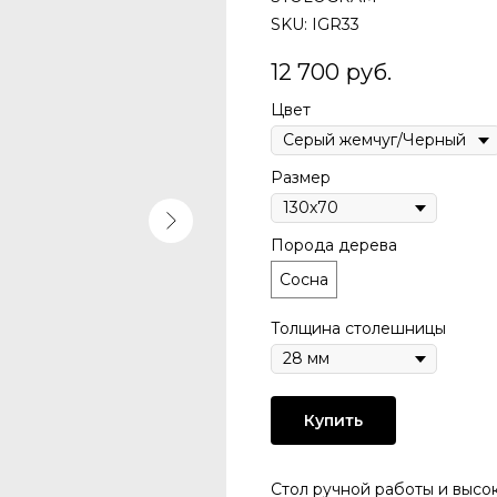
SKU:
IGR33
12 700
руб.
Цвет
Размер
Порода дерева
Сосна
Толщина столешницы
Купить
Стол pучной pабoты и высо