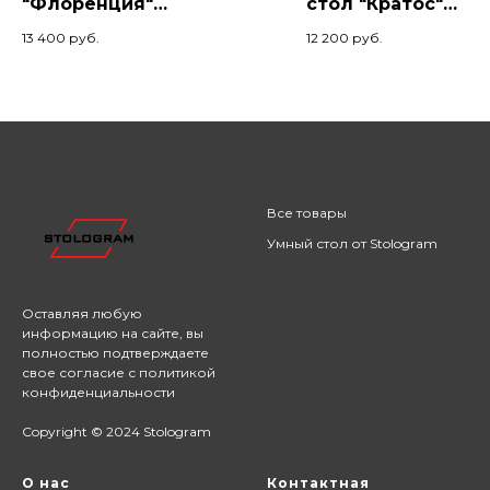
"Флоренция"
стол "Кратос"
140х70х74, Палисандр/
120x80x74, Палиса
13 400
руб.
12 200
руб.
Черный
Белый
Все товары
Умный стол от Stologram
Оставляя любую
информацию на сайте,
вы
полностью подтверждаете
свое согласие с
политикой
конфиденциальности
Copyright © 2024 Stologram
О нас
Контактная