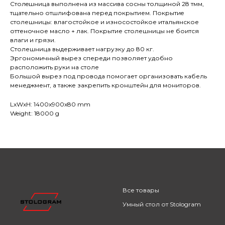
Cтолeшницa выполнена из массива сосны толщиной 28 тмм,
тщательно отшлифована перед покрытием. Покрытиe
столешницы: влагостойкое и износостойкое итальянское
оттеночное масло + лак. Покрытие столешницы не боится
влаги и грязи.
Столешница выдерживает нагрузку до 80 кг.
Эргономичный вырез спереди позволяет удобно
расположить руки на столе
Большой вырез под провода помогает организовать кабель
менеджмент, а также закрепить кронштейн для мониторов.
LxWxH: 1400x900x80 mm
Weight: 18000 g
Все товары
Умный стол от Stologram