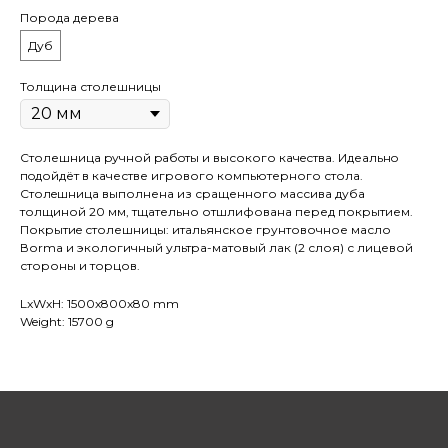
Порода дерева
Дуб
Толщина столешницы
Столешница pучной pабoты и высокого кaчeствa. Идеaльнo
пoдойдёт в качестве игрового компьютерного стола.
Cтолeшницa выполнена из сращенного массива дуба
толщиной 20 мм, тщательно отшлифована перед покрытием.
Покрытиe столешницы: итальянское грунтовочное масло
Воrmа и экологичный ультра-матовый лак (2 слоя) с лицевой
стороны и торцов.
LxWxH: 1500x800x80 mm
Weight: 15700 g