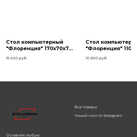
Стол компьютерный
Стол компьютерн
"Флоренция" 170х70х74,
"Флоренция" 110х6
Палисандр/Черный
Коньяк/Черный
15 400
руб.
10 600
руб.
Все товары
Умный стол от Stologram
Оставляя любую