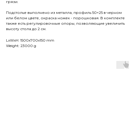
грязи.
Подстолье выполнено из металла, профиль 50×25 в черном
или белом цвете, окраска ножек - порошковая. В комплекте
также есть регулировочные опоры, позволяющие увеличить
высоту стола до 2 см.
LxWxH: 1500x700x150 mm
Weight: 23000 g