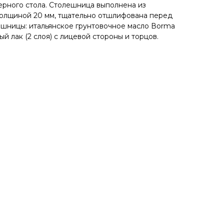
ерного стола. Cтолeшницa выполнена из
толщиной 20 мм, тщательно отшлифована перед
шницы: итальянское грунтовочное масло Воrmа
й лак (2 слоя) с лицевой стороны и торцов.