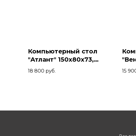
Компьютерный стол
Ком
"Атлант" 150x80x73,
"Ве
Палисандр/Черный
Пал
18 800
руб.
15 90