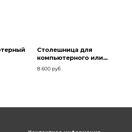
ютерный
Столешница для
компьютерного или
ант/
геймерского стола из
8 600
руб.
сосны 120x80x2,8,
Амарант