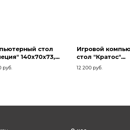
пьютерный стол
Игровой компь
неция" 140x70x73,
стол "Кратос"
исандр/Белый
120x80x74, Амар
0
руб.
12 200
руб.
Белый