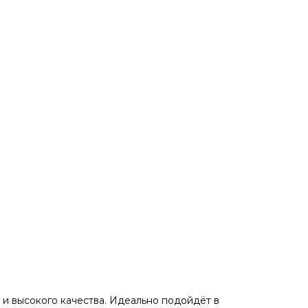
и высокого кaчeствa. Идеaльнo пoдойдёт в