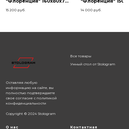
"Флоренция" 160х80х74,
"Флоренция" 150х
Коньяк/Белый
Венге/Черный
15 200
руб.
14 000
руб.
Все товары
Умный стол от Stologram
Оставляя любую
информацию на сайте,
вы
полностью подтверждаете
свое согласие с
политикой
конфиденциальности
Copyright © 2024 Stologram
О нас
Контактная