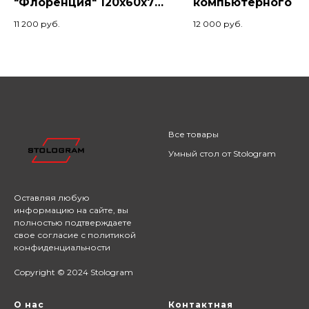
"Флоренция" 120х60х74,
компьютерного и
Палисандр/Черный
геймерского стол
11 200
руб.
12 000
руб.
сосны 150x70x4,
Амарант
Все товары
Умный стол от Stologram
Оставляя любую
информацию на сайте,
вы
полностью подтверждаете
свое согласие с
политикой
конфиденциальности
Copyright © 2024 Stologram
О нас
Контактная