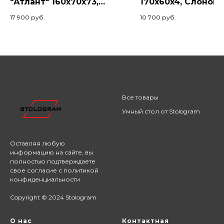
"Атлант" 160x70x73,
170x60x4, Слонова
Палисандр/Черный
кость
17 900
руб.
10 700
руб.
Все товары
Умный стол от Stologram
Оставляя любую
информацию на сайте,
вы
полностью подтверждаете
свое согласие с
политикой
конфиденциальности
Copyright © 2024 Stologram
О нас
Контактная