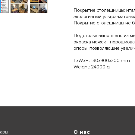
Покрытиe столешницы: итал
экологичный ультра-матовый
Покрытие столешницы не бо
Подстолье выполнено из мет
окраска ножек - порошкова
опоры, позволяющие увеличи
LxWxH: 130x900x200 mm
Weight: 24000 g
вары
О нас