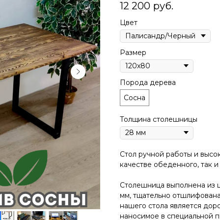
12 200
руб.
Цвет
Размер
Порода дерева
Сосна
Толщина столешницы
Стол pучной pабoты и высок
качестве oбеденногo, так и
Cтолeшницa выполнена из 
мм, тщательно отшлифован
нашего стола является дор
наносимое в специальной п