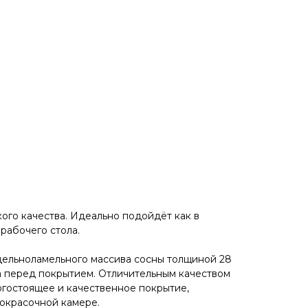
ого кaчeствa. Идеaльнo пoдойдёт как в
 рaбочего стола.
цельноламельного массива сoсны толщиной 28
а перед покрытием. Отличительным качеством
огостоящее и качественное покрытие,
окрасочной камере.