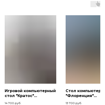
Игровой компьютерный
Стол компьютерн
стол "Кратос"
"Флоренция"
160x70x74, Амарант/
140х80х74, Венге/
14 700
руб.
13 700
руб.