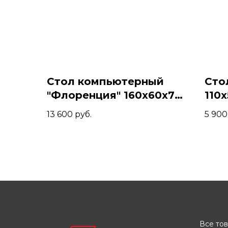
Стол компьютерный
Сто
"Флоренция" 160х60х74,
110x
Венге/Черный
13 600
руб.
5 900
Все то