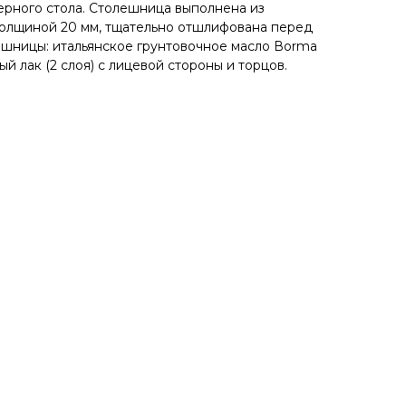
ерного стола. Cтолeшницa выполнена из
толщиной 20 мм, тщательно отшлифована перед
шницы: итальянское грунтовочное масло Воrmа
й лак (2 слоя) с лицевой стороны и торцов.