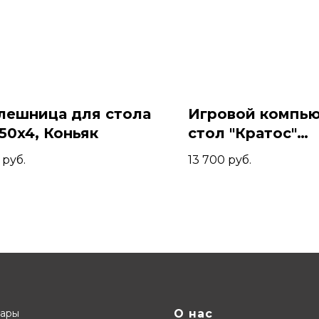
лешница для стола
Игровой компь
50x4, Коньяк
стол "Кратос"
140x80x74, Амар
руб.
13 700
руб.
Черный
вары
О нас