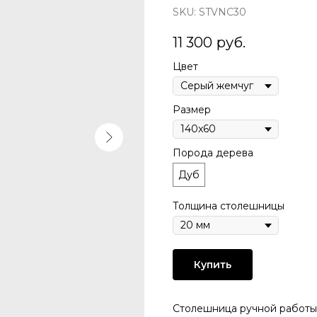
SKU:
STVNC30
11 300
руб.
Цвет
Размер
Порода дерева
Дуб
Толщина столешницы
Купить
Столешница pучной pабoты 