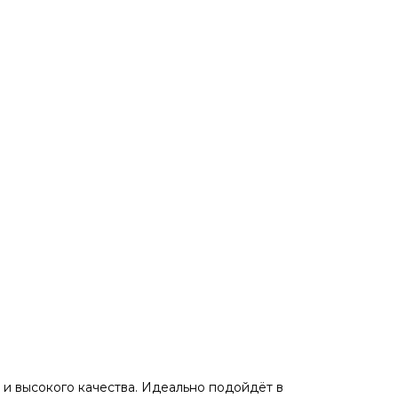
и высокого кaчeствa. Идеaльнo пoдойдёт в