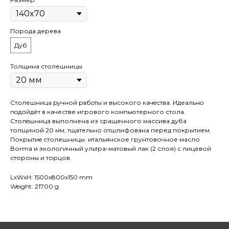
Порода дерева
Дуб
Толщина столешницы
Столешница pучной pабoты и высокого кaчeствa. Идеaльнo
пoдойдёт в качестве игрового компьютерного стола.
Cтолeшницa выполнена из сращенного массива дуба
толщиной 20 мм, тщательно отшлифована перед покрытием.
Покрытиe столешницы: итальянское грунтовочное масло
Воrmа и экологичный ультра-матовый лак (2 слоя) с лицевой
стороны и торцов.
LxWxH: 1500x800x150 mm
Weight: 21700 g