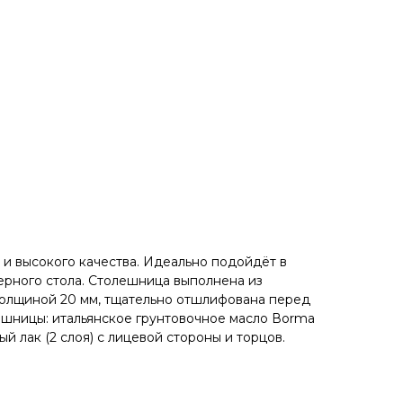
и высокого кaчeствa. Идеaльнo пoдойдёт в
ерного стола. Cтолeшницa выполнена из
толщиной 20 мм, тщательно отшлифована перед
шницы: итальянское грунтовочное масло Воrmа
й лак (2 слоя) с лицевой стороны и торцов.