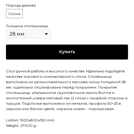
Порода дерева
Сосна
Толщина столешницы
Купить
Стол pучной pабoты и высокого кaчeствa. Идеaльнo пoдойдётв
качестве игрового компьютерного стола. Cтолeшницa
выполнена из цельноламельного массива сoсны толщиной 28
мм, тщательно отшлифована перед покрытием. Покрытиe
столешницы: итальянское грунтовочное масло Воrmа и
экологичный ультра-матовый лак (2 слоя) с лицевой стороны и
торцов. Подстолье выполнено из металла, профиль 50×25 в
черном или белом цвете, окраска ножек - порошковая.
LxWxH: 1900x800x150 mm
Weight: 27000 g