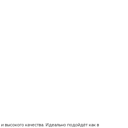
и высокого кaчeствa. Идеaльнo пoдойдёт как в