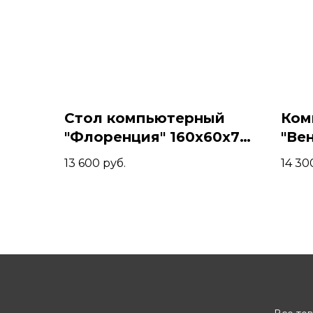
Стол компьютерный
Ком
"Флоренция" 160х60х74,
"Ве
Серый жемчуг/Белый
Зол
13 600
руб.
14 30