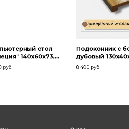
пьютерный стол
Подоконник с б
неция" 140x60x73,
дубовый 130x40
отой/Белый
Коньяк
0
руб.
8 400
руб.