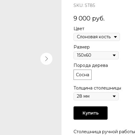
SKU:
ST85
9 000
руб.
Цвет
Размер
Порода дерева
Сосна
Толщина столешницы
Купить
Столешница pучной pабoты 