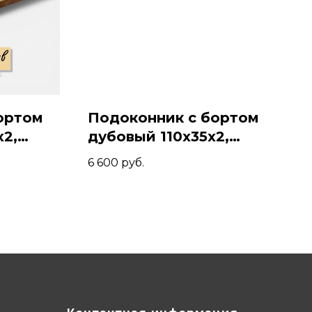
ортом
Подоконник с бортом
x2,
дубовый 110x35x2,
Венге
6 600
руб.