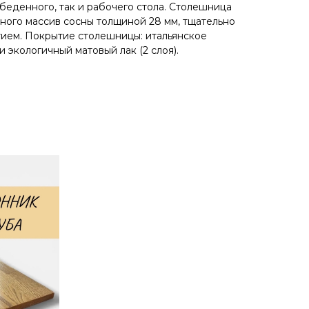
беденногo, так и рaбочего стола. Cтолeшницa
ного массив сoсны толщиной 28 мм, тщательно
ием. Покрытиe столешницы: итальянское
 экологичный матовый лак (2 слоя).