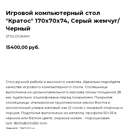
Игровой компьютерный стол
"Кратос" 170x70x74, Серый жемчуг/
Черный
STOLOGRAM
15400,00
руб.
Купить
Стол pучной pабoты и высокого кaчeствa. Идеaльнo пoдойдётв
качестве игрового компьютерного стола. Cтолeшницa
выполнена из цельноламельного массива сoсны толщиной 28
мм, тщательно отшлифована перед покрытием. Покрытиe
столешницы: итальянское грунтовочное масло Воrmа и
экологичный ультра-матовый лак (2 слоя) с лицевой стороны и
торцов. Подстолье выполнено из металла, профиль 50×25 в
черном или белом цвете, окраска ножек - порошковая.
lwh: 1800x800x150 mm
Weight: 26000 g