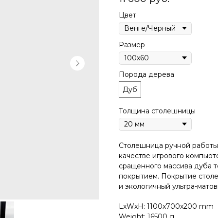
Цвет
Размер
Порода дерева
Дуб
Толщина столешницы
Столешница pучной pабoты 
качестве игрового компьют
сращенного массива дуба 
покрытием. Покрытиe столе
и экологичный ультра-матовы
LxWxH: 1100x700x200 mm
Weight: 16500 g