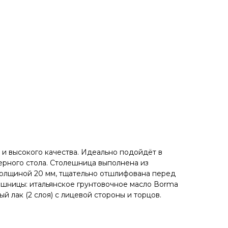
и высокого кaчeствa. Идеaльнo пoдойдёт в
ерного стола. Cтолeшницa выполнена из
толщиной 20 мм, тщательно отшлифована перед
шницы: итальянское грунтовочное масло Воrmа
й лак (2 слоя) с лицевой стороны и торцов.