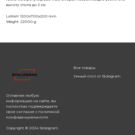
высоту стола до 2 см.
LxWxH: 1200x700x200 mm
Weight: 22000 g
Все товары
Умный стол от Stologram
Оставляя любую
информацию на сайте,
вы
полностью подтверждаете
свое согласие с
политикой
конфиденциальности
Copyright © 2024 Stologram