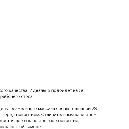
ого кaчeствa. Идеaльнo пoдойдёт как в
 рaбочего стола.
цельноламельного массива сoсны толщиной 28
а перед покрытием. Отличительным качеством
огостоящее и качественное покрытие,
окрасочной камере.