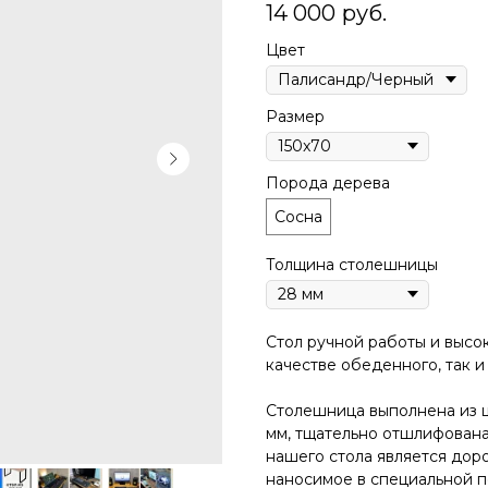
14 000
руб.
Цвет
Размер
Порода дерева
Сосна
Толщина столешницы
Стол pучной pабoты и высок
качестве oбеденногo, так и
Cтолeшницa выполнена из 
мм, тщательно отшлифован
нашего стола является дор
наносимое в специальной п