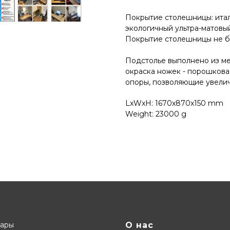
Покрытиe столешницы: итал
экологичный ультра-матовый
Покрытие столешницы не бо
Подстолье выполнено из мет
окраска ножек - порошкова
опоры, позволяющие увеличи
LxWxH: 1670x870x150 mm
Weight: 23000 g
вары
О нас