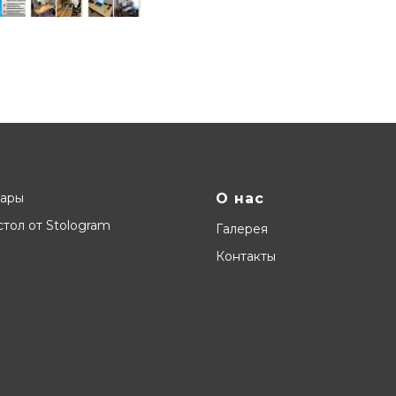
вары
О нас
тол от Stologram
Галерея
Контакты