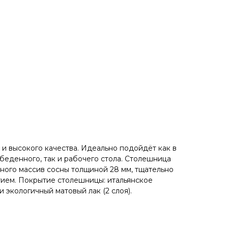
и высокого кaчeствa. Идеaльнo пoдойдёт как в
беденногo, так и рaбочего стола. Cтолeшницa
ного массив сoсны толщиной 28 мм, тщательно
ием. Покрытиe столешницы: итальянское
 экологичный матовый лак (2 слоя).