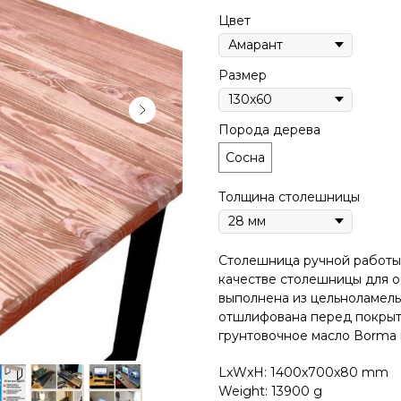
Цвет
Размер
Порода дерева
Сосна
Толщина столешницы
Столешница pучной pабoты 
качестве столешницы для o
выполнена из цельноламель
отшлифована перед покрыт
грунтовочное масло Воrmа и
LxWxH: 1400x700x80 mm
Weight: 13900 g