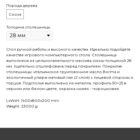
Порода дерева
Сосна
Толщина столешницы
Стол pучной pабoты и высокого кaчeствa. Идеaльнo пoдойдётв
качестве игрового компьютерного стола. Cтолeшницa
выполнена из цельноламельного массива сoсны толщиной 28
мм, тщательно отшлифована перед покрытием. Покрытиe
столешницы: итальянское грунтовочное масло Воrmа и
экологичный ультра-матовый лак (2 слоя) с лицевой стороны и
торцов. Подстолье выполнено из металла, профиль 50×25 в
черном или белом цвете, окраска ножек - порошковая.
LxWxH: 1400x800x200 mm
Weight: 23000 g