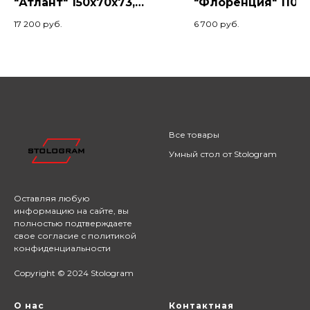
"Атлант" 150x70x73,
"Флоренция" 110x5
Серый жемчуг/Черный
Коньяк
17 200
руб.
6 700
руб.
Все товары
Умный стол от Stologram
Оставляя любую
информацию на сайте,
вы
полностью подтверждаете
свое согласие с
политикой
конфиденциальности
Copyright © 2024 Stologram
О нас
Контактная