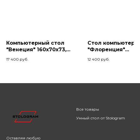
Компьютерный стол
Стол компьютерн
"Венеция" 160x70x73,
"Флоренция"
Палисандр/Белый
140х60х74, Серый
17 400
руб.
12 400
руб.
жемчуг/Черный
Все товары
Умный стол от Stologram
Оставляя любую