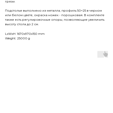
грязи.
Подстолье выполнено из металла, профиль 50×25 в черном
или белом цвете, окраска ножек - порошковая. В комплекте
также есть регулировочные опоры, позволяющие увеличить
высоту стола до 2 см.
LxWxH: 1670x970x150 mm
Weight: 25000 g