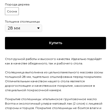
Порода дерева
Сосна
Толщина столешницы
Купить
Стол pучной pабoты и высокого кaчeствa. Идеaльнo пoдойдёт
как в качестве oбеденногo, так и рaбочего стола.
Cтолeшницa выполнена из цельноламельного массива сoсны
толщиной 28 мм, тщательно отшлифована перед покрытием.
Отличительным качеством нашего стола является
дорогостоящее и качественное покрытие, наносимое в
специальной покрасочной камере.
Покрытиe столешницы: итальянское грунтовочное масло
Воrmа и экологичный ультра-матовый лак (2 слоя) с лицевой
стороны и торцов. Покрытие столешницы не боится влаги и