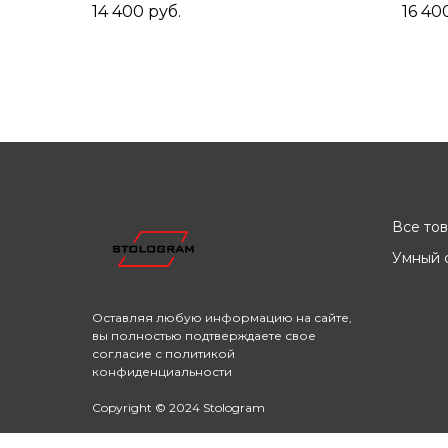
Амарант/Черный
Сер
14 400
руб.
16 40
Все то
Умный с
Оставляя любую информацию на сайте,
вы полностью подтверждаете свое
согласие с
политикой
конфиденциальности
Copyright © 2024 Stologram