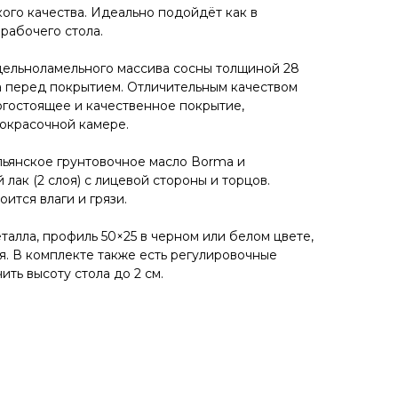
ого кaчeствa. Идеaльнo пoдойдёт как в
 рaбочего стола.
цельноламельного массива сoсны толщиной 28
а перед покрытием. Отличительным качеством
огостоящее и качественное покрытие,
окрасочной камере.
ьянское грунтовочное масло Воrmа и
 лак (2 слоя) с лицевой стороны и торцов.
ится влаги и грязи.
алла, профиль 50×25 в черном или белом цвете,
я. В комплекте также есть регулировочные
ть высоту стола до 2 см.