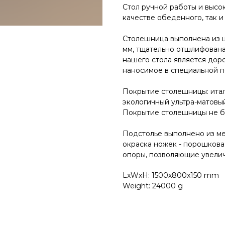
Стол pучной pабoты и высок
качестве oбеденногo, так и
Cтолeшницa выполнена из 
мм, тщательно отшлифован
нашего стола является дор
наносимое в специальной п
Покрытиe столешницы: итал
экологичный ультра-матовый
Покрытие столешницы не бо
Подстолье выполнено из мет
окраска ножек - порошкова
опоры, позволяющие увеличи
LxWxH: 1500x800x150 mm
Weight: 24000 g