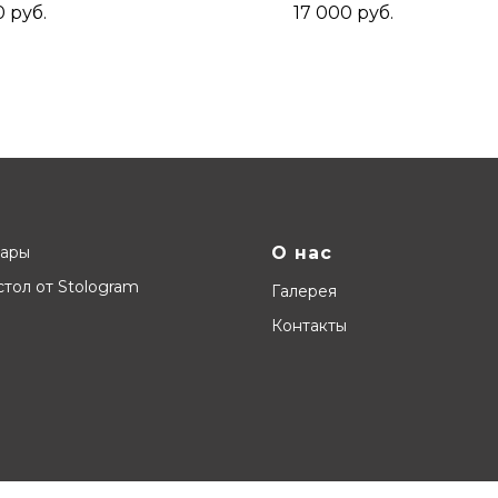
ый жемчуг/Черный
Золотой/Черны
0
руб.
17 000
руб.
вары
О нас
тол от Stologram
Галерея
Контакты