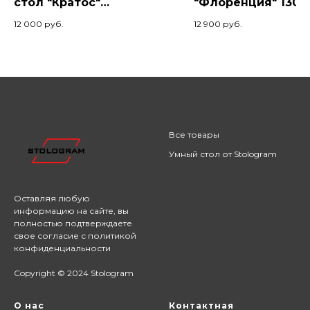
стол "Кратос"
"Флоренция" 130х
120x70x74, Амарант/
Коньяк/Белый
12 000
руб.
12 900
руб.
Черный
Все товары
Умный стол от Stologram
Оставляя любую
информацию на сайте,
вы
полностью подтверждаете
свое согласие с
политикой
конфиденциальности
Copyright © 2024 Stologram
О нас
Контактная