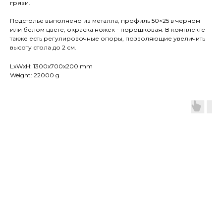
грязи.
Подстолье выполнено из металла, профиль 50×25 в черном
или белом цвете, окраска ножек - порошковая. В комплекте
также есть регулировочные опоры, позволяющие увеличить
высоту стола до 2 см.
LxWxH: 1300x700x200 mm
Weight: 22000 g