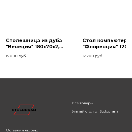
Столешница из дуба
Стол компьютерн
"Венеция" 180x70x2,
"Флоренция" 120х
Серый жемчуг
Серый жемчуг/Бе
15 000
руб.
12 200
руб.
Все товары
Умный стол от Stologram
Оставляя любую