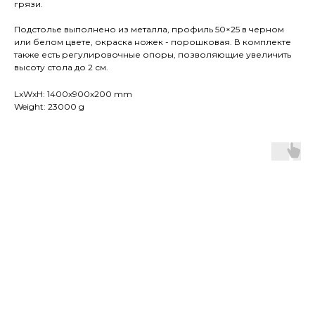
грязи.
Подстолье выполнено из металла, профиль 50×25 в черном
или белом цвете, окраска ножек - порошковая. В комплекте
также есть регулировочные опоры, позволяющие увеличить
высоту стола до 2 см.
LxWxH: 1400x900x200 mm
Weight: 23000 g