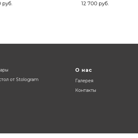
ьяк/Черный
геймерского сто
0
руб.
12 700
руб.
сосны 160x70x4
жемчуг
вары
О нас
тол от Stologram
Галерея
Контакты