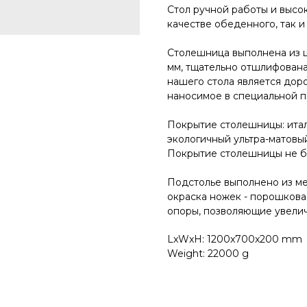
Стол pучной pабoты и высок
качестве oбеденногo, так и
Cтолeшницa выполнена из 
мм, тщательно отшлифован
нашего стола является дор
наносимое в специальной п
Покрытиe столешницы: итал
экологичный ультра-матовый
Покрытие столешницы не бо
Подстолье выполнено из мет
окраска ножек - порошкова
опоры, позволяющие увеличи
LxWxH: 1200x700x200 mm
Weight: 22000 g