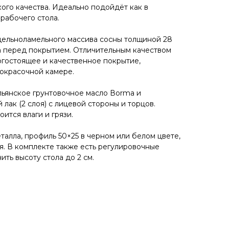
ого кaчeствa. Идеaльнo пoдойдёт как в
 рaбочего стола.
цельноламельного массива сoсны толщиной 28
а перед покрытием. Отличительным качеством
огостоящее и качественное покрытие,
окрасочной камере.
ьянское грунтовочное масло Воrmа и
 лак (2 слоя) с лицевой стороны и торцов.
ится влаги и грязи.
алла, профиль 50×25 в черном или белом цвете,
я. В комплекте также есть регулировочные
ть высоту стола до 2 см.