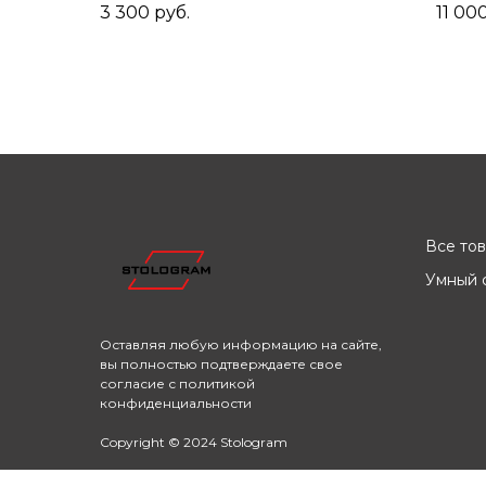
покрытия
Кон
3 300
руб.
11 00
Все то
Умный с
Оставляя любую информацию на сайте,
вы полностью подтверждаете свое
согласие с
политикой
конфиденциальности
Copyright © 2024 Stologram