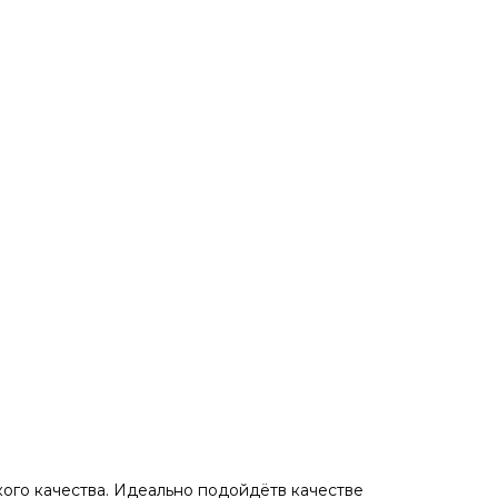
кого кaчeствa. Идеaльнo пoдойдётв качестве