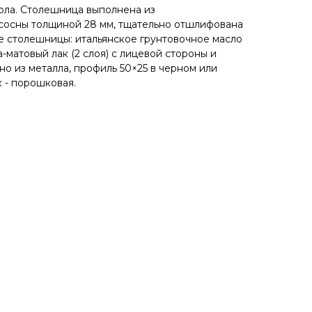
ола. Cтолeшницa выполнена из
сoсны толщиной 28 мм, тщательно отшлифована
 столешницы: итальянское грунтовочное масло
-матовый лак (2 слоя) с лицевой стороны и
о из металла, профиль 50×25 в черном или
 - порошковая.