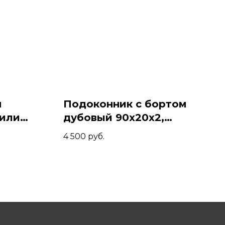
я
Подоконник с бортом
 или
дубовый 90x20x2,
ла из
Коньяк
4 500
руб.
 Коньяк