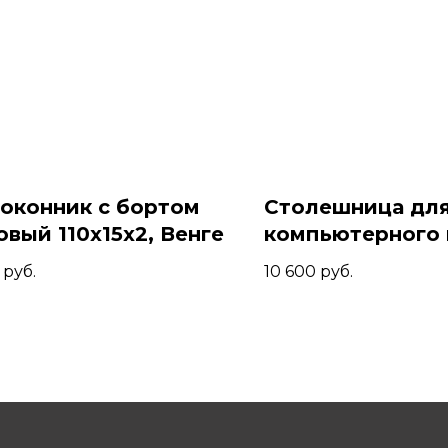
оконник с бортом
Столешница дл
овый 110x15x2, Венге
компьютерного
геймерского сто
руб.
10 600
руб.
сосны 130x70x4,