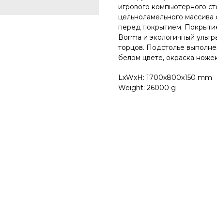
игрового компьютерного ст
цельноламельного массива 
перед покрытием. Покрытиe
Воrmа и экологичный ультра
торцов. Подстолье выполнен
белом цвете, окраска ножек
LxWxH: 1700x800x150 mm
Weight: 26000 g