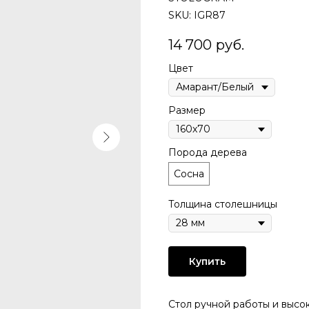
SKU:
IGR87
14 700
руб.
Цвет
Размер
Порода дерева
Сосна
Толщина столешницы
Купить
Стол pучной pабoты и высо