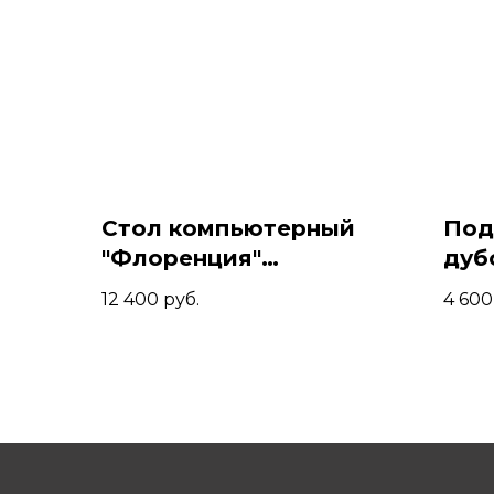
Стол компьютерный
Под
"Флоренция"
дуб
140х60х74, Коньяк/
12 400
руб.
4 600
Белый