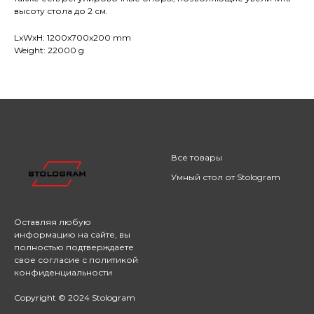
высоту стола до 2 см.
LxWxH: 1200x700x200 mm
Weight: 22000 g
Все товары
Умный стол от Stologram
Оставляя любую
информацию на сайте,
вы
полностью подтверждаете
свое согласие с
политикой
конфиденциальности
Copyright © 2024 Stologram